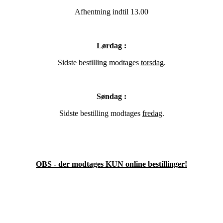
Afhentning indtil 13.00
Lørdag :
Sidste bestilling modtages
torsdag
.
Søndag :
Sidste bestilling modtages
fredag
.
OBS - der modtages KUN online bestillinger!