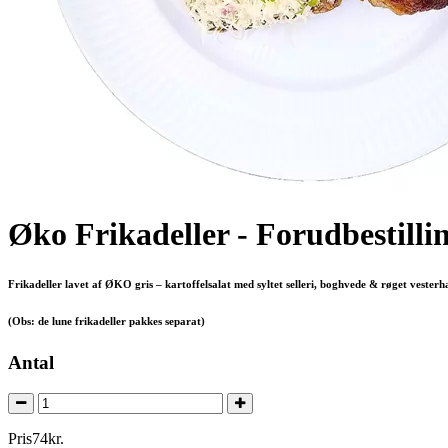
Øko Frikadeller - Forudbestilli
Frikadeller lavet af ØKO gris – kartoffelsalat med syltet selleri, boghvede & røget vesterh
(Obs: de lune frikadeller pakkes separat)
Antal
Pris
74
kr.