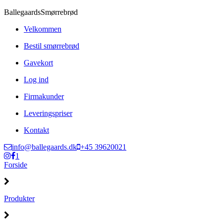
Ballegaards
Smørrebrød
Velkommen
Bestil smørrebrød
Gavekort
Log ind
Firmakunder
Leveringspriser
Kontakt
info@ballegaards.dk
+45 39620021
1
Forside
Produkter