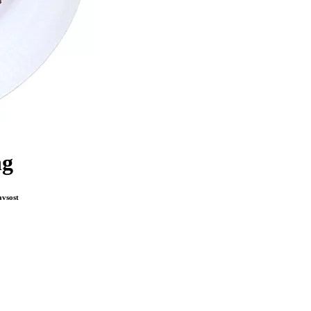
ng
avsost