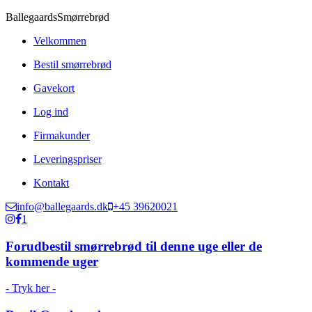
Ballegaards
Smørrebrød
Velkommen
Bestil smørrebrød
Gavekort
Log ind
Firmakunder
Leveringspriser
Kontakt
info@ballegaards.dk
+45 39620021
1
Forudbestil smørrebrød til denne uge eller de
kommende uger
- Tryk her -