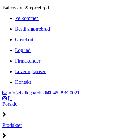
Ballegaards
Smørrebrød
Velkommen
Bestil smørrebrød
Gavekort
Log ind
Firmakunder
Leveringspriser
Kontakt
info@ballegaards.dk
+45 39620021
1
Forside
Produkter