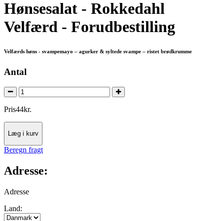
Hønsesalat - Rokkedahl
Velfærd - Forudbestilling
Velfærds høns - svampemayo – agurker & syltede svampe – ristet brødkrumme
Antal
Pris
44
kr.
Læg i kurv
Beregn fragt
Adresse:
Adresse
Land: