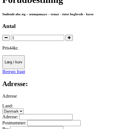
Smilende øko æg – sennepsmayo – tomat - ristet boghvede - karse
Antal
Pris
44
kr.
Læg i kurv
Beregn fragt
Adresse:
Adresse
Land:
Adresse:
Postnummer:
By: