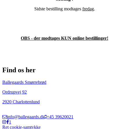
Sidste bestilling modtages
fredag
.
OBS - der modtages KUN online bestillinger!
Find os her
Ballegaards Smørrebrød
Ordrupvej 92
2920 Charlottenlund
info@ballegaards.dk
+45 39620021
1
Ret cookie-samtykke