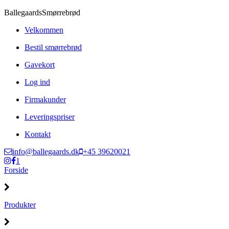
Ballegaards
Smørrebrød
Velkommen
Bestil smørrebrød
Gavekort
Log ind
Firmakunder
Leveringspriser
Kontakt
info@ballegaards.dk
+45 39620021
1
Forside
Produkter