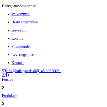
Ballegaards
Smørrebrød
Velkommen
Bestil smørrebrød
Gavekort
Log ind
Firmakunder
Leveringspriser
Kontakt
info@ballegaards.dk
+45 39620021
1
Forside
Produkter