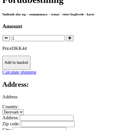
Smilende øko æg – sennepsmayo – tomat - ristet boghvede - karse
Amount
Price
DKK
44
Add to basket
Calculate shipping
Address:
Address
Country:
Address:
Zip code:
City: